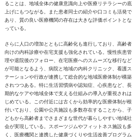
ることは、地域全体の健康意識向上や医療リテラシーの底
上げにもつながる。また患者同士の紹介や口コミも活発で
あり、質の良い医療機関の存在は大きな評価ポイントとな
っている。
さらに人口の増加とともに高齢化も進行しており、高齢者
向けの内科診療や在宅支援も強化されている。慢性疾患管
理や退院後のフォロー、在宅医療へのスムーズな移行など
が可能となるよう、病院と地域の内科クリニック、看護ス
テーションや行政が連携して総合的な地域医療体制が構築
されつつある。特に生活習慣病や認知症、心疾患など、長
期的なケアや地域全体で支える仕組みの導入が重視されは
じめている。この付近には古くから効率的な医療体制が根
付いており、公園や公共施設も多数存在することから、子
どもから高齢者までさまざまな世代が暮らしやすい地域社
会が実現している。スポーツジムやフィットネス施設も多
く、医療機関と連携した健康づくりや生活改善プログラム