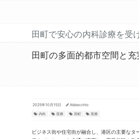
田町で安心の内科診療を受
田町の多面的都市空間と充
2025年10月15日
Abbacchio
内科
医療
田町
医療
ビジネス街や住宅街が融合し、港区の主要なタ