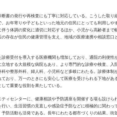
診断書の発行や再検査にも丁寧に対応している。こうした取り
で、お年寄りや子どもといった地元の住民にとっても利用しや
に伴う体調の変化に適切に対応するほか、小児から高齢者まで
医の存在が住民の健康管理を支え、地域の医療連携や相談窓口
た診療受付を導入する医療機関も増加しており、通院の利便性
に立地する大規模な病院もあり、より専門的な診療や検査、入
外科や整形外科、婦人科、小児科など多岐にわたる。診療体制
れており、万一のときにも安心して医療を受けられる下地があ
として重要な役割を果たしている。
ニティセンターに、健康相談や予防講座を開催する場も設けら
を行い、生活習慣の見直しや感染症予防などに積極的に関わっ
・予防活動も活発である。長年にわたる都市づくりの結果、街