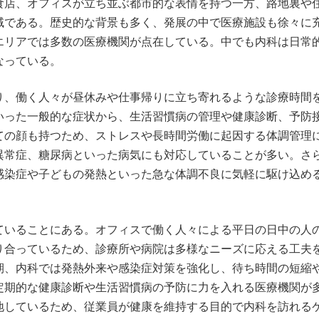
食店、オフィスが立ち並ぶ都市的な表情を持つ一方、路地裏や
域である。歴史的な背景も多く、発展の中で医療施設も徐々に
エリアでは多数の医療機関が点在している。中でも内科は日常
なっている。
り、働く人々が昼休みや仕事帰りに立ち寄れるような診療時間
いった一般的な症状から、生活習慣病の管理や健康診断、予防
ての顔も持つため、ストレスや長時間労働に起因する体調管理
異常症、糖尿病といった病気にも対応していることが多い。さ
感染症や子どもの発熱といった急な体調不良に気軽に駆け込め
。
ていることにある。オフィスで働く人々による平日の日中の人
り合っているため、診療所や病院は多様なニーズに応える工夫
期、内科では発熱外来や感染症対策を強化し、待ち時間の短縮
定期的な健康診断や生活習慣病の予防に力を入れる医療機関が
地しているため、従業員が健康を維持する目的で内科を訪れる