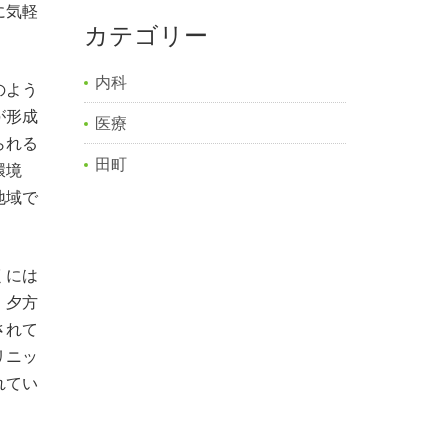
に気軽
カテゴリー
内科
のよう
が形成
医療
られる
田町
環境
地域で
くには
、夕方
されて
リニッ
れてい