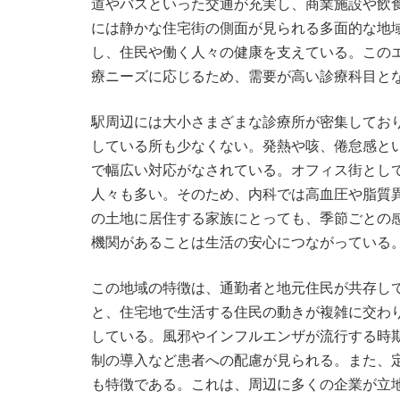
道やバスといった交通が充実し、商業施設や飲
には静かな住宅街の側面が見られる多面的な地
し、住民や働く人々の健康を支えている。この
療ニーズに応じるため、需要が高い診療科目と
駅周辺には大小さまざまな診療所が密集してお
している所も少なくない。発熱や咳、倦怠感と
で幅広い対応がなされている。オフィス街とし
人々も多い。そのため、内科では高血圧や脂質
の土地に居住する家族にとっても、季節ごとの
機関があることは生活の安心につながっている
この地域の特徴は、通勤者と地元住民が共存し
と、住宅地で生活する住民の動きが複雑に交わ
している。風邪やインフルエンザが流行する時
制の導入など患者への配慮が見られる。また、
も特徴である。これは、周辺に多くの企業が立