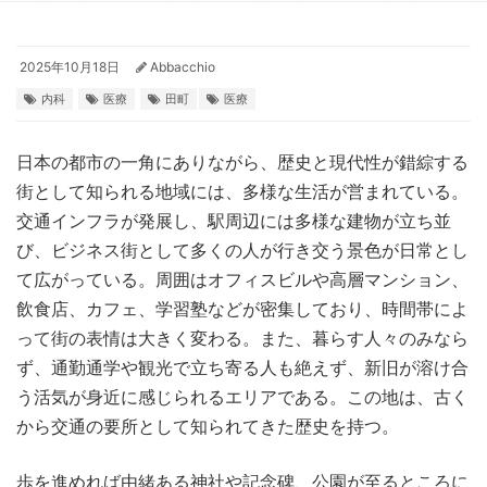
2025年10月18日
Abbacchio
内科
医療
田町
医療
日本の都市の一角にありながら、歴史と現代性が錯綜する
街として知られる地域には、多様な生活が営まれている。
交通インフラが発展し、駅周辺には多様な建物が立ち並
び、ビジネス街として多くの人が行き交う景色が日常とし
て広がっている。周囲はオフィスビルや高層マンション、
飲食店、カフェ、学習塾などが密集しており、時間帯によ
って街の表情は大きく変わる。また、暮らす人々のみなら
ず、通勤通学や観光で立ち寄る人も絶えず、新旧が溶け合
う活気が身近に感じられるエリアである。この地は、古く
から交通の要所として知られてきた歴史を持つ。
歩を進めれば由緒ある神社や記念碑、公園が至るところに