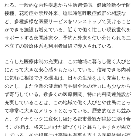
れる。一般的な内科疾患から生活習慣病、健康診断や予防
接種、花粉症や禁煙外来、睡眠時無呼吸症候群の相談な
ど、多種多様な医療サービスをワンストップで受けること
ができる施設も増えている。近くで働く忙しい現役世代を
サポートする夜間診療や、予約と外来を使い分けられる二
本立ての診療体系も利用者目線で導入されている。
こうした医療体制の充実は、この地域に暮らし働く人びと
にとって大きな安心感をもたらしている。信頼できる内科
に気軽に相談できる環境は、日々の生活をより充実したも
のとし、また企業の健康経営や街全体の活力にも少なから
ず寄与している。数多くの医療機関、特に内科関連施設が
充実していることは、この地域で働く人びとや住民にとっ
て非常に大きなメリットとなっている。歴史的なまち並み
と、ダイナミックに変化し続ける都市景観が絶妙に溶け合
うこの街は、将来に向けた街づくりと暮らしやすさが両立
している。その根底には平時も有事も支える医療体制が存