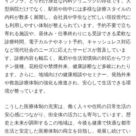
インフラ、とりわけ身近な内科クリニックの存在です。大
型病院だけでなく、駅前や街中には多様な診療スタイルの
内科が数多く展開し、会社員や学生など忙しい現役世代に
も利用しやすい体制が整えられています。予約不要で立ち
寄れる施設や、昼休み・仕事終わりにも受診できる柔軟な
診療時間、電子カルテやネット予約、キャッシュレス対応
など現代社会のニーズに応えたサービスが普及していま
す。診療内容も幅広く、風邪や生活習慣病の対応からワク
チン接種、花粉症や禁煙外来、健康診断など多岐にわたり
ます。さらに、地域向けの健康相談やセミナー、発熱外来
や救急診療体制の強化も推進され、安心して生活できる環
境が整っています。
こうした医療体制の充実は、働く人々や住民の日常生活の
安心感につながり、街全体の活力にも寄与しています。歴
史と未来が調和するこの地域は、今後も健康で快適な都市
生活と安定した医療体制の両立を目指し、発展し続けてい