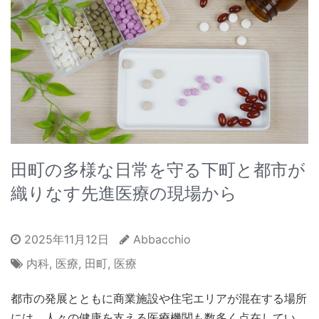
田町の多様な日常を守る下町と都市が
織りなす先進医療の現場から
2025年11月12日
Abbacchio
内科
,
医療
,
田町
,
医療
都市の発展とともに商業施設や住宅エリアが混在する場所
には、人々の健康を支える医療機関も数多く点在してい