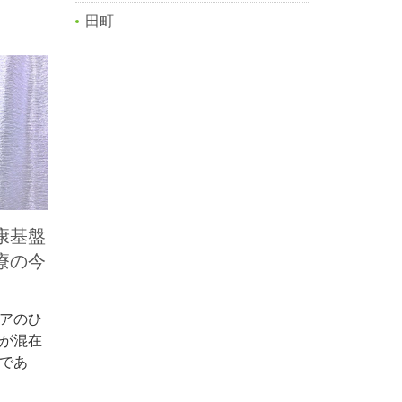
田町
康基盤
療の今
アのひ
が混在
であ