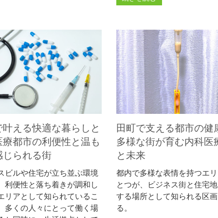
で叶える快適な暮らしと
田町で支える都市の健
医療都市の利便性と温も
多様な街が育む内科医
感じられる街
と未来
スビルや住宅が立ち並ぶ環境
都内で多様な表情を持つエリ
、利便性と落ち着きが調和し
とつが、ビジネス街と住宅地
エリアとして知られているこ
する場所として知られる区画
、多くの人々にとって働く場
る。