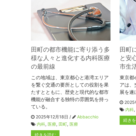
田町の都市機能に寄り添う多
田町
様な人々と進化する内科医療
と安
の最前線
市生
この地域は、東京都心と港湾エリア
東京都
を繋ぐ交通の要所としての役割を果
アは、
たすとともに、歴史と現代的な都市
展を遂
機能が融合する独特の雰囲気を持っ
2025
ている。
内科
2025年12月18日 /
Abbacchio
続き
内科
,
医療
,
田町
,
医療
続きを読む