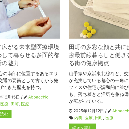
に広がる未来型医療環境
田町の多彩な顔と共に
心して暮らせる多面的都
療最前線暮らしと働き
活の魅力
る街の健康拠点
心の南部に位置するあるエリ
山手線や京浜東北線など、交
交通の要衝として古くから発
が充実している都心の一角に
げてきた歴史を持つ。
フィスや住宅が調和的に並び
も、落ち着きと活気を兼ね備
年12月15日 /
Abbacchio
が広がっている。
,
医療
,
田町
,
医療
2025年12月12日 /
Abbacch
を読む
内科
,
医療
,
田町
,
医療
続きを読む