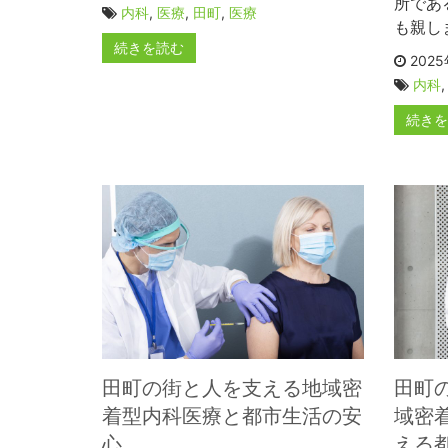
所であ
内科
,
医療
,
田町
,
医療
も親し
続きを読む
2025
内科
続き
田町の街と人を支える地域密
田町
着型内科医療と都市生活の安
域密
心
える