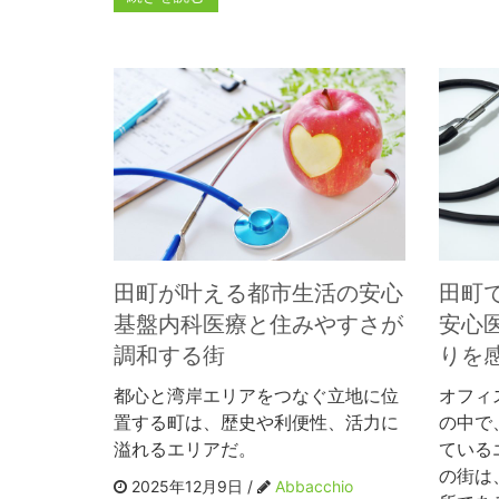
田町が叶える都市生活の安心
田町
基盤内科医療と住みやすさが
安心
調和する街
りを
都心と湾岸エリアをつなぐ立地に位
オフィ
置する町は、歴史や利便性、活力に
の中で
溢れるエリアだ。
ている
の街は
2025年12月9日 /
Abbacchio