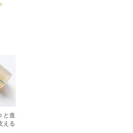
o
々と進
支える