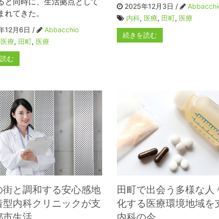
ると同時に、生活拠点として
2025年12月3日 /
Abbacchi
まれてきた。
内科
,
医療
,
田町
,
医療
年12月6日 /
Abbacchio
続きを読む
,
医療
,
田町
,
医療
を読む
の街と調和する安心感地
田町で出会う多様な人
着型内科クリニックが支
化する医療環境地域を
都市生活
内科の今