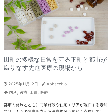
田町の多様な日常を守る下町と都市が
織りなす先進医療の現場から
2025年11月12日
Abbacchio
内科
,
医療
,
田町
,
医療
都市の発展とともに商業施設や住宅エリアが混在する場所
には、人々の健康を支える医療機関も数多く点在してい